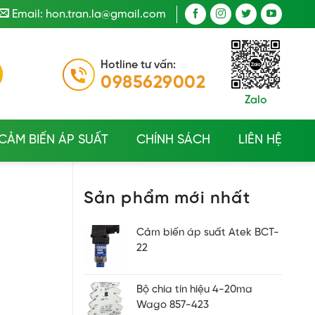
Email: hon.tran.la@gmail.com
Hotline tư vấn:
0985629002
Zalo
CẢM BIẾN ÁP SUẤT
CHÍNH SÁCH
LIÊN HỆ
Sản phẩm mới nhất
Cảm biến áp suất Atek BCT-
22
Bộ chia tín hiệu 4-20ma
Wago 857-423