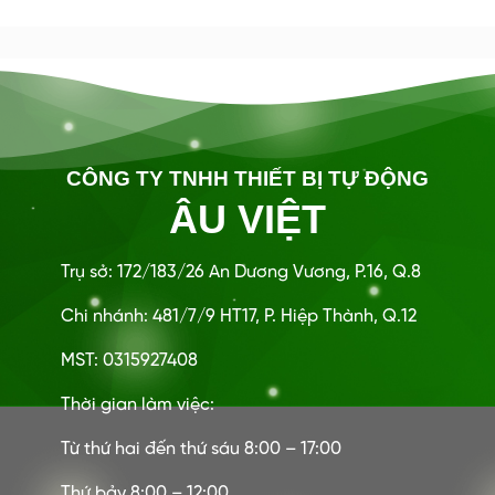
CÔNG TY TNHH THIẾT BỊ TỰ ĐỘNG
ÂU VIỆT
Trụ sở: 172/183/26 An Dương Vương, P.16, Q.8
Chi nhánh: 481/7/9 HT17, P. Hiệp Thành, Q.12
MST: 0315927408
Thời gian làm việc:
Từ thứ hai đến thứ sáu 8:00 – 17:00
Thứ bảy 8:00 – 12:00