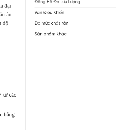
Đồng Hồ Đo Lưu Lượng
là đại
Van Điều Khiển
âu âu.
t độ
Đo mức chất rắn
Sản phẩm khác
V từ các
ặc bằng