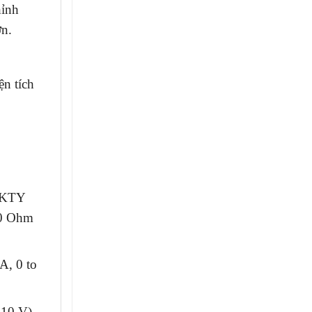
hỉnh
ơn.
ện tích
, KTY
100 Ohm
A, 0 to
 10 V)