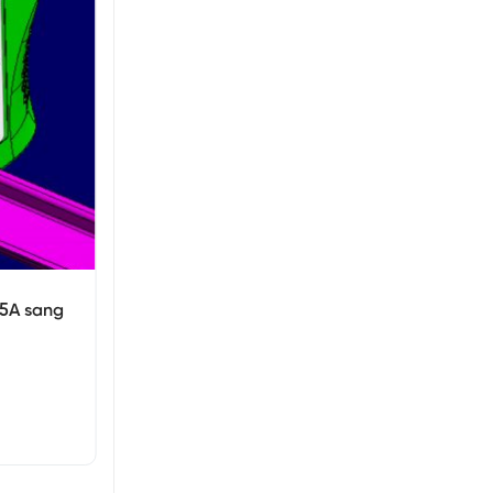
-5A sang
Bộ chuyển đổi tín hiệu 0-10v
sang 4-20ma
Giá: Liên hệ