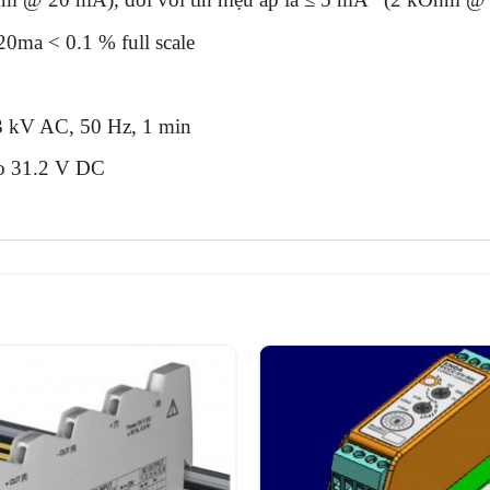
20ma < 0.1 % full scale
à 3 kV AC, 50 Hz, 1 min
to 31.2 V DC