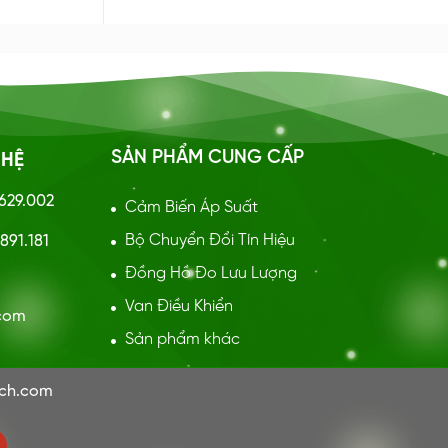
SẢN PHẨM CUNG CẤP
 HỆ
.629.002
Cảm Biến Áp Suất
Bộ Chuyển Đổi Tín Hiệu
891.181
Đồng Hồ Đo Lưu Lượng
:
Van Điều Khiển
.com
Sản phẩm khác
ech.com