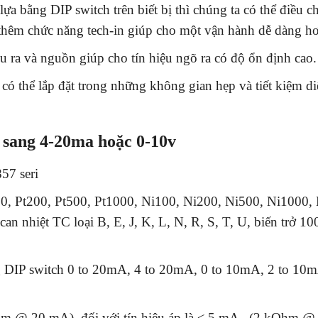
a bằng DIP switch trên biết bị thì chúng ta có thể điều c
 thêm chức năng tech-in giúp cho một vận hành dễ dàng h
ệu ra và nguồn giúp cho tín hiệu ngõ ra có độ ổn định cao.
có thể lắp đặt trong những không gian hẹp và tiết kiệm di
 sang 4-20ma hoặc 0-10v
57 seri
0, Pt200, Pt500, Pt1000, Ni100, Ni200, Ni500, Ni1000
can nhiệt TC loại B, E, J, K, L, N, R, S, T, U, biến trở 
ng DIP switch 0 to 20mA, 4 to 20mA, 0 to 10mA, 2 to 10m
Ohm @ 20 mA), đối với tín hiệu áp là ≤ 5 mA (2 kOhm @