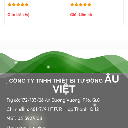
Giá: Liên hệ
Giá: Liên hệ
ÂU
CÔNG TY TNHH THIẾT BỊ TỰ ĐỘNG
VIỆT
Trụ sở: 172/183/26 An Dương Vương, P.16, Q.8
Chi nhánh: 481/7/9 HT17, P. Hiệp Thành, Q.12
MST: 0315927408
Thời gian làm việc: