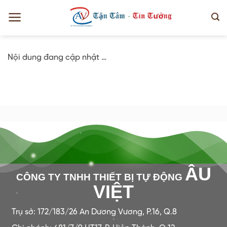
Bỏ
qua
nội
dung
Nội dung đang cập nhật …
ÂU
CÔNG TY TNHH THIẾT BỊ TỰ ĐỘNG
VIỆT
Trụ sở: 172/183/26 An Dương Vương, P.16, Q.8