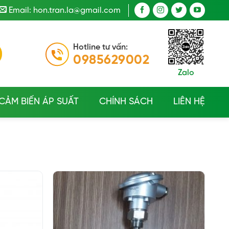
Email: hon.tran.la@gmail.com
Hotline tư vấn:
0985629002
Zalo
CẢM BIẾN ÁP SUẤT
CHÍNH SÁCH
LIÊN HỆ