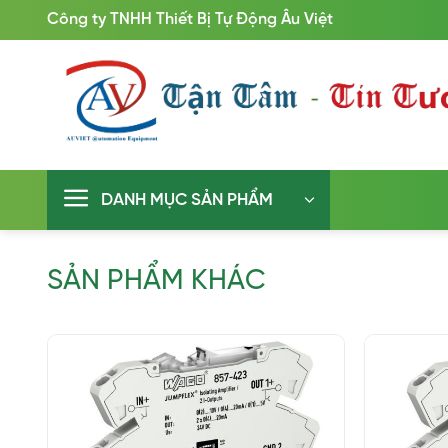
Bỏ
Công ty TNHH Thiết Bị Tự Động Âu Việt
qua
nội
dung
DANH MỤC SẢN PHẨM
SẢN PHẨM KHÁC