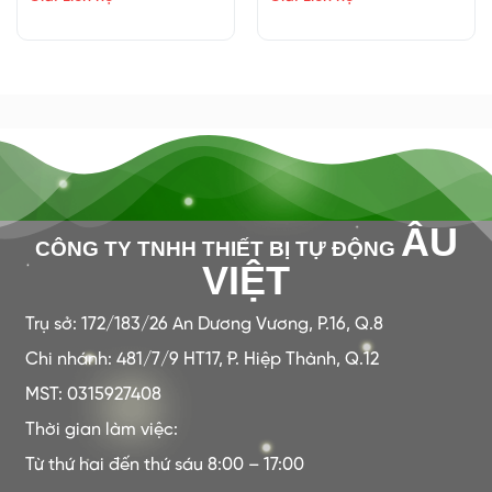
ÂU
CÔNG TY TNHH THIẾT BỊ TỰ ĐỘNG
VIỆT
Trụ sở: 172/183/26 An Dương Vương, P.16, Q.8
Chi nhánh: 481/7/9 HT17, P. Hiệp Thành, Q.12
MST: 0315927408
Thời gian làm việc:
Từ thứ hai đến thứ sáu 8:00 – 17:00