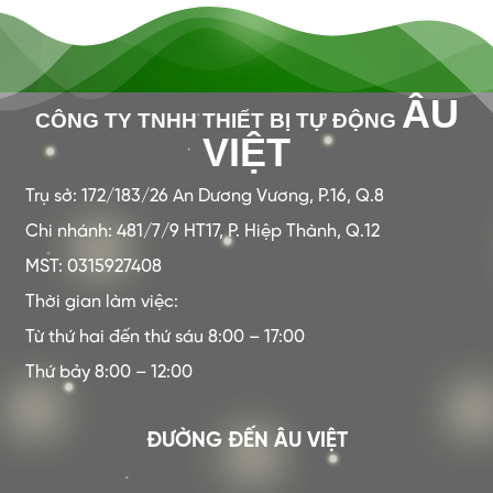
ÂU
CÔNG TY TNHH THIẾT BỊ TỰ ĐỘNG
VIỆT
Trụ sở: 172/183/26 An Dương Vương, P.16, Q.8
Chi nhánh: 481/7/9 HT17, P. Hiệp Thành, Q.12
MST: 0315927408
Thời gian làm việc:
Từ thứ hai đến thứ sáu 8:00 – 17:00
Thứ bảy 8:00 – 12:00
ĐƯỜNG ĐẾN ÂU VIỆT