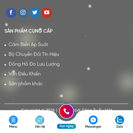
SẢN PHẨM CUNG CẤP
Cảm Biến Áp Suất
Bộ Chuyển Đổi Tín Hiệu
Đồng Hồ Đo Lưu Lượng
Van Điều Khiển
Sản phẩm khác
Copyright © 2026 | Thiết kế bởi Công Ty Âu Việt
Gọi ngay
Menu
liên hệ
Messenger
Zalo