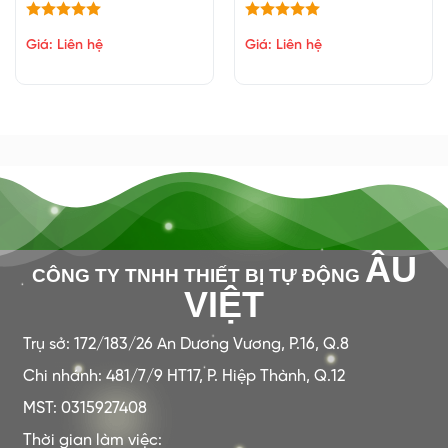
Giá: Liên hệ
Giá: Liên hệ
ÂU
CÔNG TY TNHH THIẾT BỊ TỰ ĐỘNG
VIỆT
Trụ sở: 172/183/26 An Dương Vương, P.16, Q.8
Chi nhánh: 481/7/9 HT17, P. Hiệp Thành, Q.12
MST: 0315927408
Thời gian làm việc: