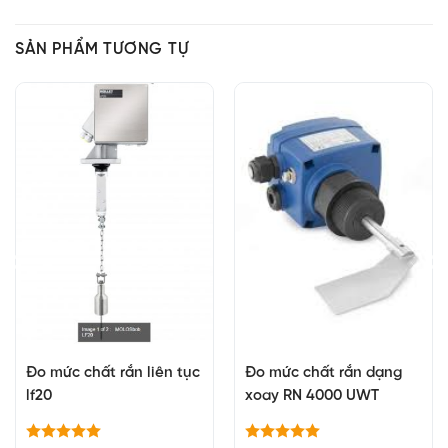
SẢN PHẨM TƯƠNG TỰ
Đo mức chất rắn liên tục
Đo mức chất rắn dạng
lf20
xoay RN 4000 UWT