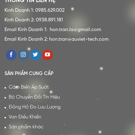
THÔNG TIN LIÊN HỆ
Kinh Doanh 1: 0985.629.002
Kinh Doanh 2: 0938.891.181
Email Kinh Doanh 1:
hon.tran.la@gmail.com
Email Kinh Doanh 2: hon.tran@auviet-tech.com
SẢN PHẨM CUNG CẤP
Cảm Biến Áp Suất
Bộ Chuyển Đổi Tín Hiệu
Đồng Hồ Đo Lưu Lượng
Van Điều Khiển
Sản phẩm khác