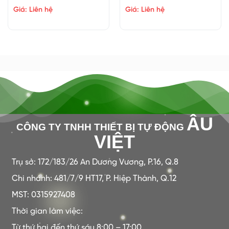
Giá: Liên hệ
Giá: Liên hệ
ÂU
CÔNG TY TNHH THIẾT BỊ TỰ ĐỘNG
VIỆT
Trụ sở: 172/183/26 An Dương Vương, P.16, Q.8
Chi nhánh: 481/7/9 HT17, P. Hiệp Thành, Q.12
MST: 0315927408
Thời gian làm việc:
Từ thứ hai đến thứ sáu 8:00 – 17:00