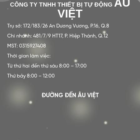
ÂU
CÔNG TY TNHH THIẾT BỊ TỰ ĐỘNG
VIỆT
Trụ sở: 172/183/26 An Dương Vương, P.16, Q.8
Chi nhánh: 481/7/9 HT17, P. Hiệp Thành, Q.12
MST: 0315927408
Thời gian làm việc:
Từ thứ hai đến thứ sáu 8:00 – 17:00
Thứ bảy 8:00 – 12:00
ĐƯỜNG ĐẾN ÂU VIỆT