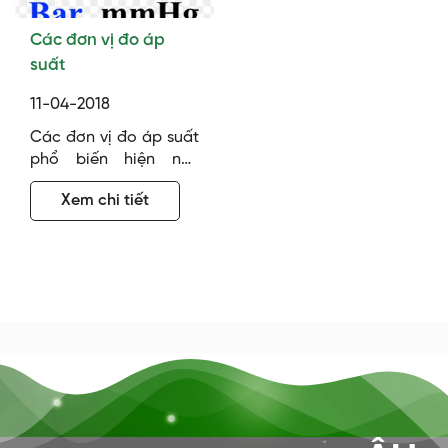
Các đơn vị đo áp
suất
11-04-2018
Các đơn vị đo áp suất
phổ biến hiện nay
được sử dụng bao
Xem chi tiết
gồm: bar, kgf/cm2,
MPa, PSI…những đơn vị
đo này chúng ta có
thể chuyển đổi tương
đương qua lại với
nhau bởi chúng có
những hệ số quy đổi
nhất định. Ưu điểm
của hệ số quy đổi các
đơn vị…