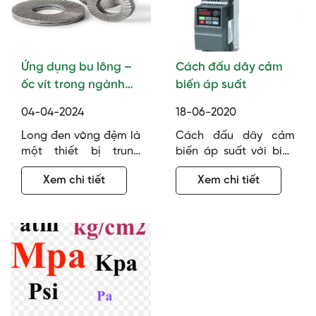
Ứng dụng bu lông –
Cách đấu dây cảm
ốc vít trong ngành
biến áp suất
xây dựng
04-04-2024
18-06-2020
Long đen vòng đệm là
Cách đấu dây cảm
một thiết bị trung
biến áp suất với biến
gian, đây là loại sản
tần, PLC, bộ hiển thị…
Xem chi tiết
Xem chi tiết
phẩm cơ khí được
đây là một chủ đề tuy
dùng nhiều trong ứng
không mới nhưng cũng
dụng thực tế bởi vì nó
có khá nhiều người sẽ
có nhiều ưu điểm vượt
bối rối khi lần đầu tiên
trội. Vậy long đen
làm việc này. Với các
vòng đệm là gì? Hãy
loại cảm biến áp suất
cùng Bulong Comat
3 dây hoặc 4 dây thì
tìm hiểu rõ hơn về sản
việc đấu nối khá đơn…
phẩm này thông qua…